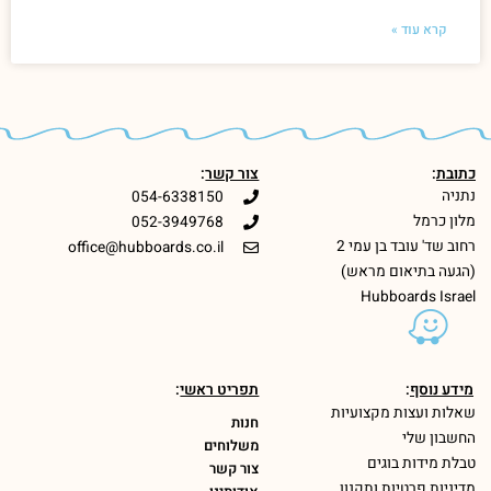
קרא עוד »
כתובת
:
צור קשר
:
נתניה
054-6338150
מלון כרמל
052-3949768
רחוב שד' עובד בן עמי 2
office@hubboards.co.il
(הגעה בתיאום מראש)
Hubboards Israel
מידע נוסף
:
תפריט ראשי
:
שאלות ועצות מקצועיות
חנות
החשבון שלי
משלוחים
טבלת מידות בוגים
צור קשר
מדיניות פרטיות ותקנון