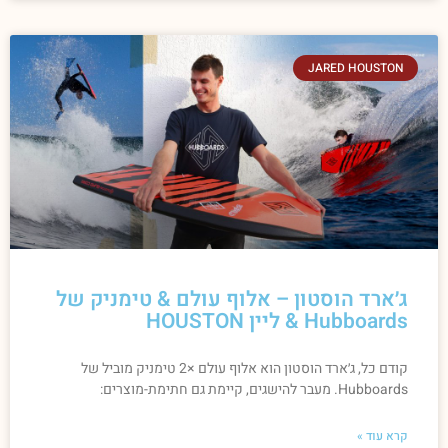
JARED HOUSTON
ג׳ארד הוסטון – אלוף עולם & טימניק של
Hubboards & ליין HOUSTON
קודם כל, ג׳ארד הוסטון הוא אלוף עולם ×2 טימניק מוביל של
Hubboards. מעבר להישגים, קיימת גם חתימת-מוצרים:
קרא עוד »