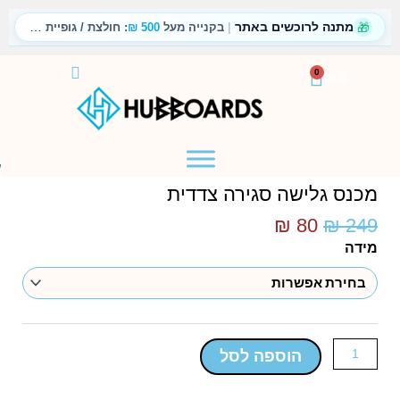
ילוג
🎁
מתנה לרוכשים באתר
|
תוכן
בקנייה מעל
500 ₪
: חולצת / גופיית טריקו
עגלת
0
₪
0
קניות
דף הבית
/
חנות
/
מכנס גלישה סגירה צדדית
מכנס גלישה סגירה צדדית
המחיר
המחיר
₪
80
₪
249
המקורי
הנוכחי
כמות
מידה
היה:
הוא:
של
₪ 80.
₪ 249.
מכנס
גלישה
סגירה
צדדית
הוספה לסל