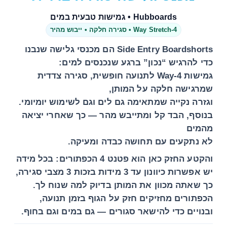
Hubboards • גמישות טבעית במים
4-Way Stretch • סגירה חלקה • ייבוש מהיר
Side Entry Boardshorts
הם מכנסי גלישה שנבנו
כדי להרגיש “נכון” ברגע שנכנסים למים:
גמישות 4-Way
לתנועה חופשית,
סגירה צדדית
שמרגישה חלקה על המותן,
וגזרה נקייה שמתאימה גם לים וגם לשימוש יומיומי.
בנוסף, הבד קל ומתייבש מהר — כך שאחרי יציאה
מהמים
לא נתקעים עם תחושה כבדה ומעיקה.
והקטע החזק כאן הוא
פטנט 4 הכפתורים
: בכל מידה
יש
אפשרות כיוונון עד 3 מידות
בזכות 3 מצבי סגירה,
כך שאתה מכוון את המותן בדיוק למה שנוח לך.
הכפתורים
מחזיקים חזק
על הגוף בזמן תנועה,
ובנויים כדי להישאר סגורים — גם במים וגם בחוף.