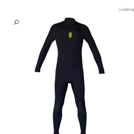
4/3mm
Superior
Loading...
Stretch
Full
Suit