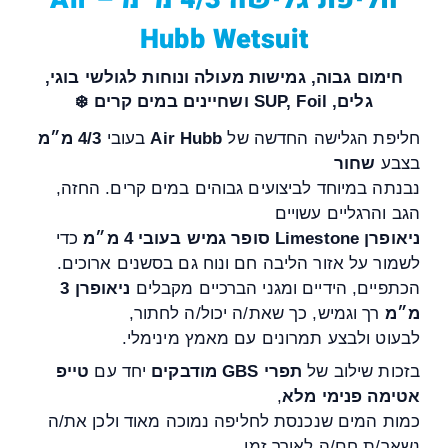
Hubb Wetsuit
חימום גבוה, גמישות מעולה ונוחות לגולשי בוגי,
גלים, SUP, Foil ושחיינים במים קרים ❄️
חליפת הגלישה החדשה של
Air Hubb
בעובי
4/3 מ״מ
בצבע
שחור
נבנתה במיוחד לביצועים גבוהים במים קרים. החזה,
הגב והרגליים עשויים
ניאופרן Limestone סופר גמיש בעובי 4 מ״מ
כדי
לשמור על אזור הליבה חם ונוח גם בסשנים ארוכים.
הכתפיים, הידיים ומגני הברכיים מקבלים
ניאופרן 3
מ״מ
רך וגמיש, כך שאת/ה יכול/ה לחתור,
לבעוט ולבצע תמרונים עם מאמץ מינימלי.
בזכות שילוב של
תפרי GBS מודבקים
יחד עם
טייפ
אטימה פנימי מלא
,
כמות המים שנכנסת לחליפה נמוכה מאוד ולכן את/ה
נשאר/ת חם/ה לאורך זמן.