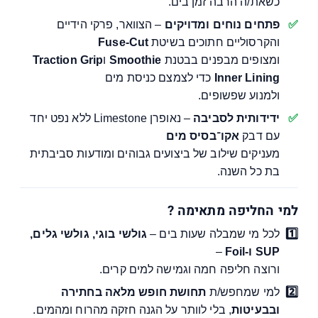
כשאת/ה הרבה זמן בים.
פתחים נוחים ומדויקים
– הצוואר, פרקי הידיים
והקרסוליים חתוכים בשיטת
Fuse-Cut
ומצופים מבפנים בבטנת
Smoothie
ו
Traction Grip
Inner Lining
כדי לצמצם כניסת מים
ולמנוע שפשופים.
ידידותית לסביבה
– נאופרן Limestone ללא נפט יחד
עם דבק
אקו־בסיס מים
מעניקים שילוב של ביצועים גבוהים ומודעות סביבתית
בת כל השנה.
למי החליפה מתאימה ?
לכל מי שמבלה שעות בים –
גולשי בוגי, גולשי גלים,
SUP ו-Foil
–
ורוצה חליפה חמה וגמישה למים קרים.
למי שמחפש/ת
תחושת חופש מלאה בחתירה
ובבעיטות
, בלי לוותר על הגנה חזקה מהרוח ומהמים.