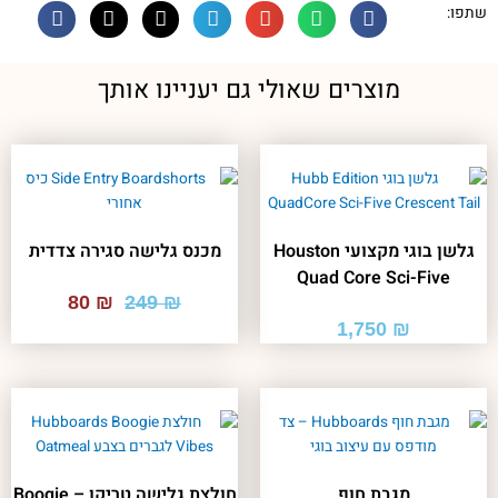
שתפו:
מוצרים שאולי גם יעניינו אותך
גלשן בוגי מקצועי Houston
מכנס גלישה סגירה צדדית
Quad Core Sci-Five
המחיר
המחיר
80
₪
249
₪
המקורי
הנוכחי
1,750
₪
היה:
הוא:
₪ 80.
₪ 249.
מגבת חוף
חולצת גלישה טריקו – Boogie