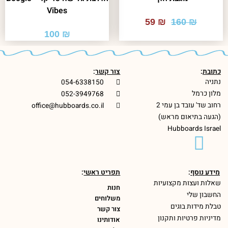
Vibes
המחיר
המחיר
59
₪
160
₪
המקורי
הנוכחי
100
₪
היה:
הוא:
₪ 59.
₪ 160.
כתובת
:
צור קשר
:
נתניה
054-6338150
מלון כרמל
052-3949768
רחוב שד' עובד בן עמי 2
office@hubboards.co.il
(הגעה בתיאום מראש)
Hubboards Israel
מידע נוסף
:
תפריט ראשי
:
שאלות ועצות מקצועיות
חנות
החשבון שלי
משלוחים
טבלת מידות בוגים
צור קשר
מדיניות פרטיות ותקנון
אודותינו