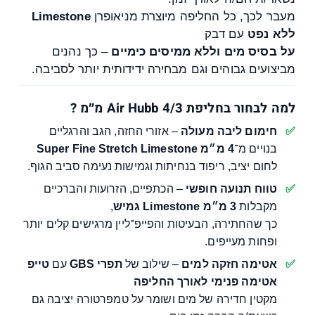
מעבר לכך, כל החליפה מיוצרת מניאופרן
Limestone
ללא נפט
עם דבק
על בסיס מים וללא ממיסים כימיים
– כך נהנים
מביצועים גבוהים וגם מבחירה ידידותית יותר לסביבה.
למה לבחור בחליפת Air Hubb 4/3 מ״מ ?
חימום ליבה מעולה
– אזורי החזה, הגב והרגליים
בנויים מ־
4 מ״מ Super Fine Stretch Limestone
לחום יציב, ריפוד בנחיתות וגמישות נעימה סביב הגוף.
טווח תנועה חופשי
– הכתפיים, הזרועות והברכיים
מקבלות
3 מ״מ Limestone גמיש
,
כך שהחתירה, הבעיטות והפייפ־ליין מרגישים קלים יותר
ופחות מעייפים.
אטימה חזקה למים
– שילוב של
תפרי GBS
עם
טייפ
אטימה פנימי לאורך החליפה
מקטין חדירה של מים ושומר על טמפרטורה יציבה גם