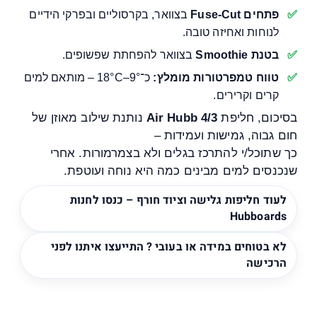
פתחים Fuse-Cut
בצוואר, בקרסוליים ובפרקי הידיים
לנוחות ואחיזה טובה.
בטנת Smoothie
בצוואר להפחתת שפשופים.
טווח טמפרטורות מומלץ:
כ־9°–18°C – מותאם למים
קרים וקרירים.
בסיכום, חליפת
Air Hubb 4/3
נותנת שילוב מאוזן של
חום גבוה, גמישות ועמידות –
כך שתוכל/י להתרכז בגלים ולא בצמרמורות. אחרי
שנכנסים למים מבינים כמה היא נוחה ועוטפת.
לעוד חליפות גלישה וציוד חורף – כנסו לחנות
Hubboards
לא בטוחים במידה או בעובי ? התייעצו איתנו לפני
הרכישה