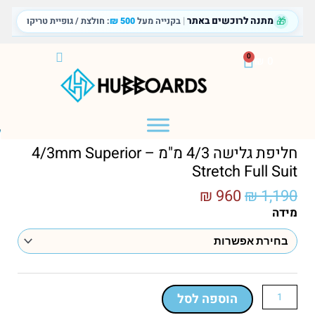
ילוג
🎁
מתנה לרוכשים באתר
|
בקנייה מעל
500 ₪
: חולצת / גופיית טריקו
תוכן
עגלת
0
₪
0
קניות
דף הבית
/
חנות
/
חליפת גלישה 4/3 מ"מ – Air Hubb
חליפת גלישה 4/3 מ"מ – 4/3mm Superior
Stretch Full Suit
המחיר
המחיר
₪
960
₪
1,190
המקורי
הנוכחי
כמות
מידה
היה:
הוא:
של
₪ 960.
₪ 1,190.
חליפת
גלישה
4/3
מ"מ
הוספה לסל
-