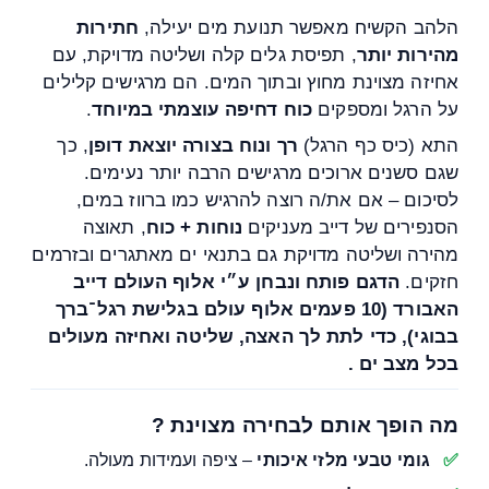
הלהב הקשיח מאפשר תנועת מים יעילה,
חתירות
מהירות יותר
, תפיסת גלים קלה ושליטה מדויקת, עם
אחיזה מצוינת מחוץ ובתוך המים. הם מרגישים קלילים
על הרגל ומספקים
כוח דחיפה עוצמתי במיוחד
.
התא (כיס כף הרגל)
רך ונוח בצורה יוצאת דופן
, כך
שגם סשנים ארוכים מרגישים הרבה יותר נעימים.
לסיכום – אם את/ה רוצה להרגיש כמו ברווז במים,
הסנפירים של דייב מעניקים
נוחות + כוח
, תאוצה
מהירה ושליטה מדויקת גם בתנאי ים מאתגרים ובזרמים
חזקים.
הדגם פותח ונבחן ע״י אלוף העולם דייב
האבורד (10 פעמים אלוף עולם בגלישת רגל־ברך
בבוגי), כדי לתת לך האצה, שליטה ואחיזה מעולים
בכל מצב ים .
מה הופך אותם לבחירה מצוינת ?
גומי טבעי מלזי איכותי
– ציפה ועמידות מעולה.