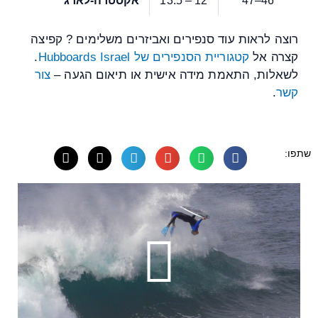
46–47
12 – 13.5
אקסטרה-לארג׳
רוצה לראות עוד סנפירים ואביזרים משלימים ? קפיצה
קצרה אל
קטגוריית הסנפירים של Hubboards Israel
.
לשאלות, התאמת מידה אישית או תיאום הגעה –
צור
קשר
.
שתפו:
Play
Video