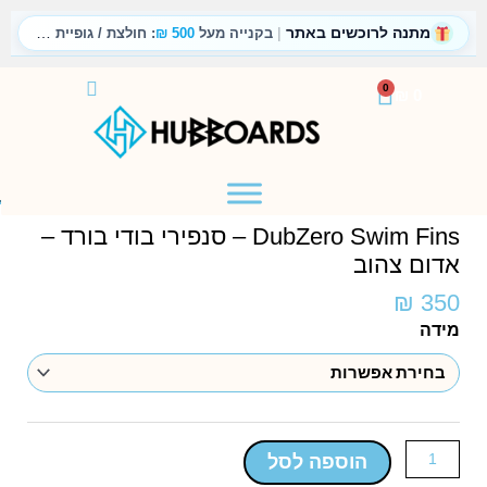
ילוג
מתנה לרוכשים באתר
|
תוכן
בקנייה מעל
500 ₪
: חולצת / גופיית טריקו
עגלת
0
₪
0
קניות
דף הבית
/
חנות
/
סנפירי DubZero אדום-צהוב
DubZero Swim Fins – סנפירי בודי בורד –
אדום צהוב
₪
350
כמות
מידה
של
DubZero
Swim
Fins
–
הוספה לסל
סנפירי