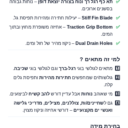
תא כף רגל רך ונוח בצורה יוצאת דופן
– נוחות גבוהה
בסשנים ארוכים.
Stiff Fin Blade
– יעילות חתירה ומהירות תפיסת גל.
Traction Grip Bottom
– אחיזה משופרת מחוץ ובתוך
המים.
Dual Drain Holes
– ניקוז מהיר של חול ומים.
למי זה מתאים ?
מתאים לגולשי בוגי
רגל-ברך
וגם לגולשי בוגי
שכיבה
.
גולשות/ים שמחפשים
חתירות מהירות
ותפיסת גלים
קלה.
מי שאוהב
נוחות
אבל עדיין דורש
להב קשיח
לביצועים.
גם ל
שחיינים/ות, צוללנים, מצילים, מדריכי גלישה
ואנשי ים מקצועיים
– דורשי אחיזה וניקוז מצוין.
בחירת מידה