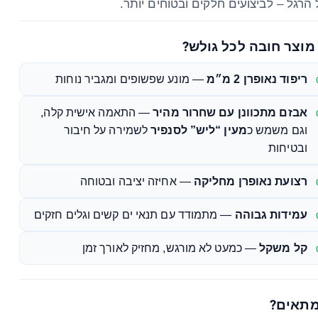
 הרגל – לביצועים חלקים ובטוחים יותר.
מוצר חובה לכל גולש?
ריפוד נאופרן 2 מ״מ
— מונע שפשופים ומגביר נוחות
אבזם מתכוונן עם שחרור מהיר
— התאמה אישית קלה,
וגם משמש כ
מעין “ליש” לסנפיר
לשמירה על חיבור
ובטיחות
רצועת נאופרן מחליקה
— אחיזה יציבה ובטוחה
עמידות גבוהה
— מתמודד עם תנאי ים קשים וגלים חזקים
קל משקל
— כמעט לא מורגש, מחזיק לאורך זמן
מתאים?