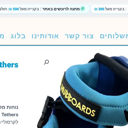
|
🎁
|
מתנה לרוכשים באתר
בקנייה מעל
300 ₪
בקנייה מעל
500 ₪
: חולצ
שלוחים
צור קשר
אודותינו
בלוג
מת
נוחות מק
 Tethers
לקרסוליי