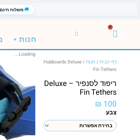
ילוג
🚚
משלוח חינם
תוכן
0
עגלת
₪
0
חנות
מ
קניות
Loading...
דף הבית
/
חנות
/
Hubboards Deluxe
Fin Tethers
ריפוד לסנפיר – Deluxe
Fin Tethers
₪
100
כמות
צבע
של
ריפוד
לסנפיר