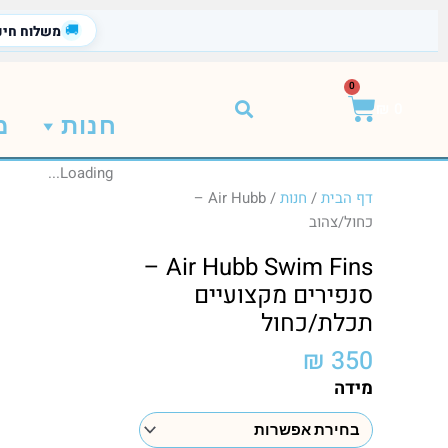
ילוג
🚚
משלוח חינ
תוכן
0
עגלת
₪
0
חנות
מ
קניות
Loading...
דף הבית
/
חנות
/
Air Hubb –
כחול/צהוב
Air Hubb Swim Fins –
סנפירים מקצועיים
תכלת/כחול
₪
350
כמות
מידה
של
Air