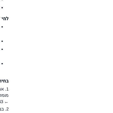
למי 
בחיר
1. אם משתמשים ב־
← 43).
2. ב