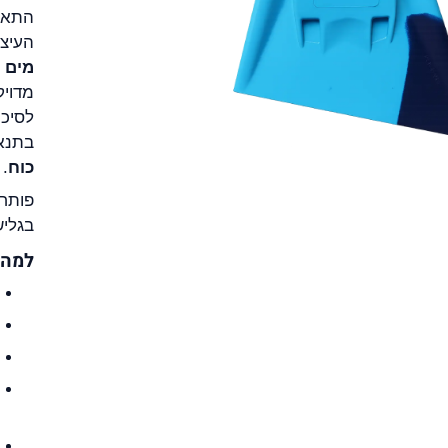
התא 
העיצו
מים י
מדויק
לסיכו
בתנאי
כוח
.
פותח,
בגליש
למה לבחו