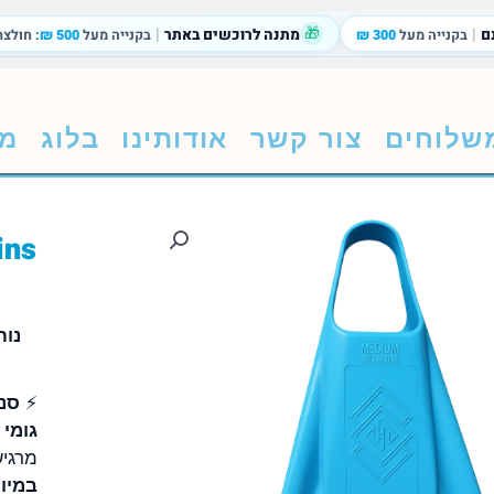
|
🎁
|
ם
מתנה לרוכשים באתר
בקנייה מעל
300 ₪
בקנייה מעל
500 ₪
: חולצת
שלוחים
צור קשר
אודותינו
בלוג
מת
נוח
⚡
סנפ
גומי 
מרגיש
במיו