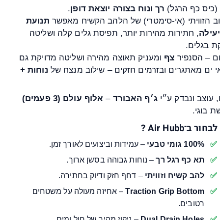
(כיס כף הרגל)
רך ונוח בצורה יוצאת דופן
.
ב הזוויתי (אי-סימטרי) של הלהב הקשיח מאפשר
תנועת
עילה
, חתירות מהירות יותר, תפיסת גלים קלה ושליטה
ת בגלים.
ם – הסנפיר
צף
ומעניק תאוצה מהירה ושליטה מדויקת גם
 ים מאתגרים ובזרמים חזקים – שילוב מנצח של
נוחות +
 עוצב ונבדק ע״י
ג׳ף האבורד
–
אלוף עולם (3 פעמים)
ת בוגי.
ר ב־Air Hubb ?
100% גומי טבעי
– עמידות וביצועים לאורך זמן.
תא כף רגל רך
– נוחות גבוהה בסשן ארוך.
להב קשיח וזוויתי
– דחף חזק ודיוק בחתירה.
Traction Grip Bottom
– אחיזה מעולה על משטחים
רטובים.
Dual Drain Holes
– ניקוז מהיר של חול ומים.