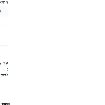
החלפת
EU 
עוד צ
;
לשאל
שתפו: