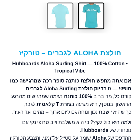
חולצת ALOHA לגברים – טורקיז
Hubboards Aloha Surfing Shirt — 100% Cotton •
Tropical Vibe
אם אתה מחפש חולצת כותנה סופר רכה שמרגישה כמו
חופש — זו בדיוק חולצת Aloha Surfing לגברים.
קודם כל, מדובר ב־
100% כותנה
נעימה שמרגישים מהרגע
הראשון. בנוסף, היא מגיעה ב
גזרת T קלאסית
לגבר,
כך שהיא יושבת נכון ונוחה גם ליום ארוך – מהים ועד העיר.
ולמה היא בול לקיץ? כי היא משלבת וייב טרופי נקי עם
נוכחות של
Hubboards
.
ההדפס של
Aloha
שומר על סטייל על־זמני, והצבע הטורקיז