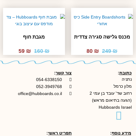
היה:
הוא:
₪ 960.
₪ 1,190.
₪ 800.
₪ 990.
מכנס גלישה סגירה צדדית
מגבת חוף
המחיר
המחיר
המחיר
המחיר
59
₪
160
₪
80
₪
249
₪
המקורי
הנוכחי
המקורי
הנוכחי
היה:
הוא:
היה:
הוא:
₪ 59.
₪ 160.
₪ 80.
₪ 249.
כתובת
:
צור קשר
:
נתניה
054-6338150
מלון כרמל
052-3949768
רחוב שד' עובד בן עמי 2
office@hubboards.co.il
(הגעה בתיאום מראש)
Hubboards Israel
מידע נוסף
:
תפריט ראשי
: