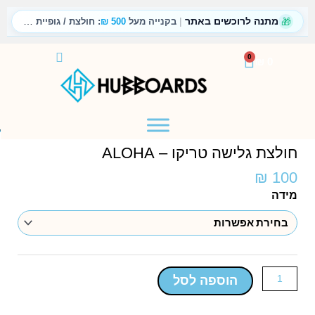
ילוג
🎁
מתנה לרוכשים באתר
|
תוכן
בקנייה מעל
500 ₪
: חולצת / גופיית טריקו
עגלת
0
₪
0
קניות
דף הבית
/
חנות
/
ALOHA – חולצת טריקו
חולצת גלישה טריקו – ALOHA
₪
100
כמות
מידה
של
חולצת
גלישה
טריקו
-
הוספה לסל
ALOHA