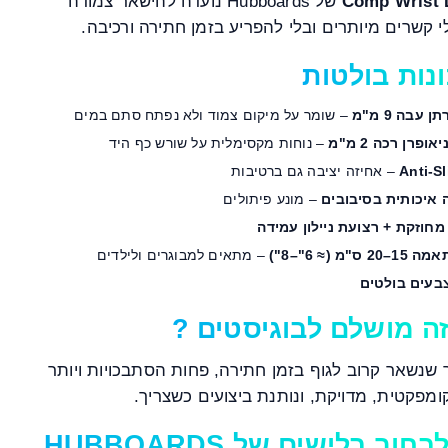
Comp Wrist 
של Hubboards נועדה להישאר צמודה
לי קשרים מיותרים ובלי להפריע בזמן חתירה ורכיבה.
נות בולטות
 עבה 9 מ"מ
– שומר על מיקום צמוד ולא נפתח סתם במים
ופרן רכה 2 מ"מ
– נוחות מקסימלית על שורש כף היד
Anti-Sl
– אחיזה יציבה גם ברטיבות
 איכותית בסיבובים
– מונע פיתולים
חוזקת + רצועת ניילון עמידה
 ס"מ (≈ 6"–8")
– מתאים למבוגרים ולילדים
בעים בולטים
ה מושלם לבוגיסטים ?
 שנשאר קרוב לגוף בזמן חתירה, פחות הסתבכויות ויותר
ומפקטית, מדויקת, ונותנת ביצועים כשצריך.
למה לבחור בלישים של HUBBOARDS