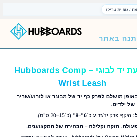
צת / גופיית טריקו
נה באתר
רצועת יד לבוגי – Hubboards Comp
Wrist Leash
אופן מושלם לפרק כף יד של מבוגר או לזרוע/שריר
של ילדים.
:
היקף פרק יד/זרוע כ־
6"–8"
(כ־15–20 ס"מ).
עולה, חזקה וקלילה – הבחירה של המקצוענים.