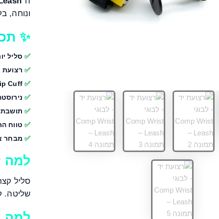
ה־
Leash
ונוחה, ב
✨ תכו
סליל יורתן
רצועת ניא
ip Cuff
נירוסטה
תושבת מ
טווח התאמה 15–20
מבחר צ
למה ז
סליל קצר
שליטה. ק