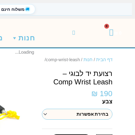
ילוג
🚚
משלוח חינם
תוכן
0
עגלת
₪
0
חנות
מ
קניות
Loading...
דף הבית
/
חנות
/
comp-wrist-leash/
רצועת יד לבוגי –
Comp Wrist Leash
₪
190
כמות
צבע
של
רצועת
יד
לבוגי