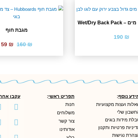
Wet/Dry Back 
מגבת חוף
190
₪
המחיר
ה
59
₪
160
₪
המקור
ה
היה:
ה
.
₪ 160.
ידע נוסף
:
תפריט ראשי
:
עקבו אחרי
אלות ועצות מקצועיות
חנות
חשבון שלי
משלוחים
gram
eads
ktok
בלת מידות בוגים
צור קשר
יניות פרטיות ותקנון
אודותינו
צהרת נגישות
בלוג