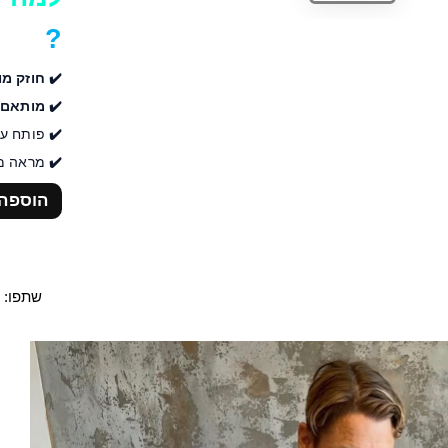
?
חוזק מו
מותאם ל
פותח ע"
מראה מק
הוספה
שתפו:
Play