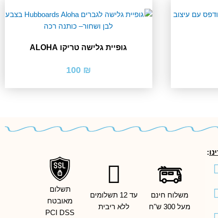
גופיית גלישה טריקו ALOHA
מחיר
100
₪
י
נוכחי
וא:
₪ 59
נו
:
Facebook
Youtube
Insta
Thr
X-
Ti
תשלום
משלוח חינם
עד 12 תשלומים
twitter
מאובטח
מעל 300 ש"ח
ללא ריבית
PCI DSS