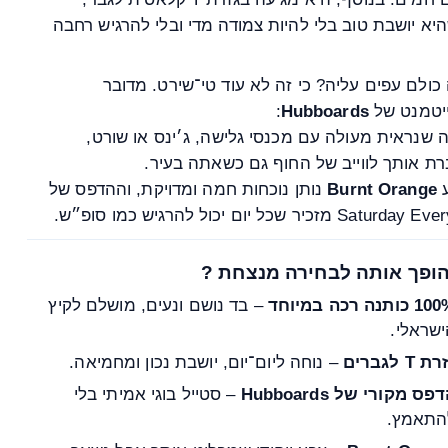
יא יושבת טוב בלי להיות צמודה מדי ובלי להרגיש רחבה
כולם עפים עליה? כי זה לא עוד טי־שירט. מדובר
יטמנט של
Hubboards
:
 שנראית מעולה עם מכנסי גלישה, ג׳ינס או שורט,
ת אותך לווייב של החוף גם כשאתה בעיר.
Burnt Orange
נותן נוכחות חמה ומדויקת, וההדפס של
Satu מזכיר שכל יום יכול להרגיש כמו סופ״ש.
ופך אותה לבחירה מנצחת ?
כותנה רכה במיוחד
– בד נושם ונעים, מושלם לקיץ
שראלי.
ת T לגברים
– נוחה ליום־יום, יושבת נכון ומחמיאה.
פס מקורי של Hubboards
– סטייל בוגי אמיתי בלי
התאמץ.