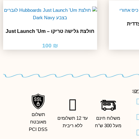
דדית
חולצת גלישה טריקו – Just Launch 'Um
מחיר
י
נוכחי
100
₪
וא:
₪ 80
נו
:
Facebook
Youtube
Insta
Thr
X-
Ti
תשלום
משלוח חינם
עד 12 תשלומים
twitter
מאובטח
מעל 300 ש"ח
ללא ריבית
PCI DSS