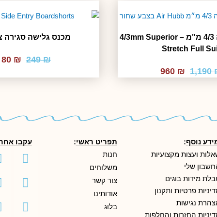
חליפת גלישה 4/3 מ"מ – 4/3mm Superior
מכנס גלישה סגירה צ
Stretch Full Sui
המחיר
ה
80
₪
249
₪
המחיר
המחיר
המקור
ה
960
₪
1,190
המקורי
הנוכחי
היה:
ה
היה:
הוא:
.
₪ 249.
₪ 960.
₪ 1,190.
ידע נוסף
:
תפריט ראשי
:
עקבו אחרי
אלות ועצות מקצועיות
חנות
חשבון שלי
משלוחים
gram
eads
ktok
בלת מידות בוגים
צור קשר
יניות פרטיות ותקנון
אודותינו
צהרת נגישות
בלוג
דיניות החזרות והחלפות