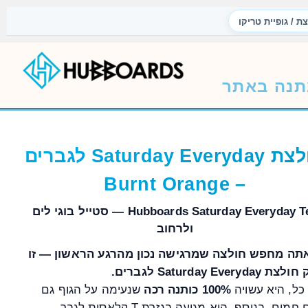
צת / גופיית טריקו
נה באתר
חולצת Saturday Everyday לגברים
– Burnt Orange
Hubboards Saturday Everyday Tee — סטייל בוגי לים
ולרחוב
תה מחפש חולצה שמרגישה נכון מהרגע הראשון — זו
Saturday Everyda לגברים.
כל, היא עשויה
100% כותנה רכה
שנעימה על הגוף גם
חמים. בנוסף, היא מגיעה בגזרת T קלאסית לגבר,