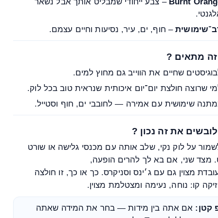
Burnt Orang
– צבע ייחודי שמבליט אותך אבל נשאר
גנטי.
ב־שימושית
– חוף, ים, עיר, נסיעות וחיים עצמם.
זה מתאים ?
וגיסטים שחיים את הווייב גם מחוץ למים.
י שרוצה חולצת יום־יום איכותית שנראית טוב בכל לוק.
תנה שימושית עם אמירה — לחובבי ים, חוף וסטייל.
לובשים את זה נכון ?
שמור על לוק נקי, שלב אותה עם מכנסי גלישה או שורט
 מצד שני, אם בא לך להרים הופעה,
ובדת מצוין גם עם ג׳ינס וסניקרס. כך או כך, זו חולצה
קה קו: נוחה, נעימה ומצטלמת מצוין.
 קטן:
אם אתה בין מידות — בחר את המידה שאתה