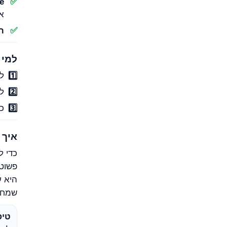
e
אל
ר
למי 
לב
למ
כמ
איך 
כדי ל
פשוט.
היא ע
שמחזי
טיפ