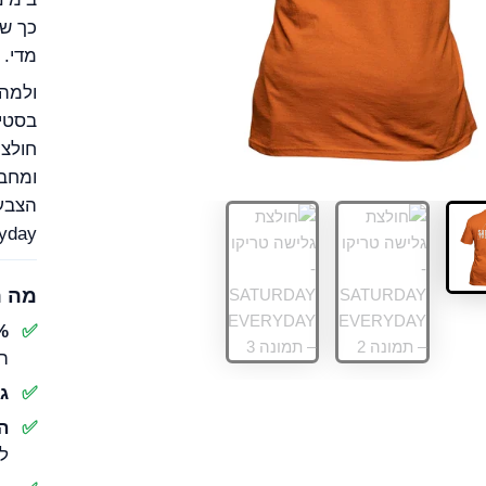
כך שה
מדי.
ולמה 
בסטי
חולצה
ומחבר
הצבע
rday Everyday
מה ה
100% 
הי
גזר
הד
ל