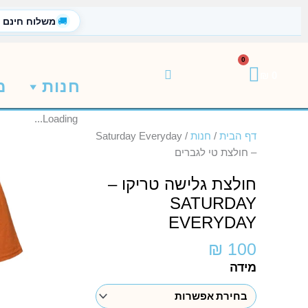
ילוג
🚚
משלוח חינם
תוכן
0
עגלת
₪
0
חנות
מ
קניות
Loading...
דף הבית
/
חנות
/
Saturday Everyday
– חולצת טי לגברים
חולצת גלישה טריקו –
SATURDAY
EVERYDAY
₪
100
כמות
מידה
של
חולצת