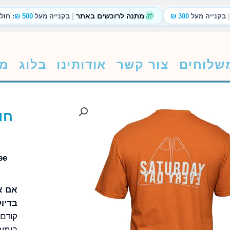
|
|
🎁
מתנה לרוכשים באתר
בקנייה מעל
300 ₪
בקנייה מעל
500 ₪
: חול
שלוחים
צור קשר
אודותינו
בלוג
מת
אם א
בדיוק חולצת y
קודם 
בימים 