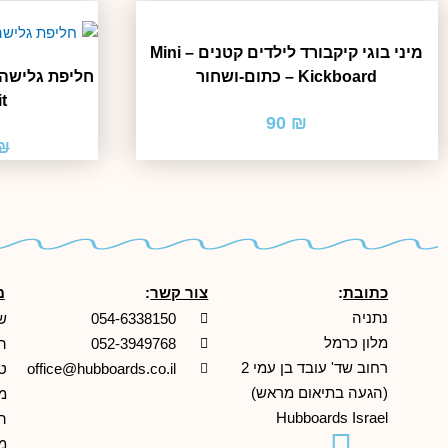
מיני בוגי קיקבורד לילדים קטנים – Mini
Kickboard – כתום-ושחור
t
90
₪
₪
כתובת
:
צור קשר
:
מ
נתניה
054-6338150
ש
מלון כרמל
052-3949768
ה
רחוב שד' עובד בן עמי 2
office@hubboards.co.il
ט
(הגעה בתיאום מראש)
מד
Hubboards Israel
ה
מ