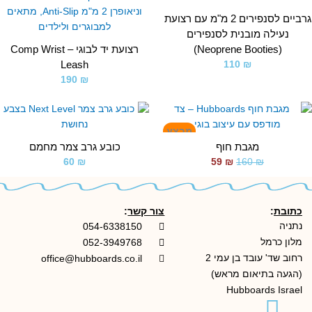
גרביים לסנפירים 2 מ"מ עם רצועת
נעילה מובנית לסנפירים
(Neoprene Booties)
רצועת יד לבוגי – Comp Wrist
Leash
110
₪
190
₪
המחיר
המחיר
המקורי
הנוכחי
מבצע
היה:
הוא:
מגבת חוף
כובע גרב צמר מחמם
₪ 59.
₪ 160.
60
₪
59
₪
160
₪
כתובת
:
צור קשר
:
נתניה
054-6338150
מלון כרמל
052-3949768
רחוב שד' עובד בן עמי 2
office@hubboards.co.il
(הגעה בתיאום מראש)
Hubboards Israel