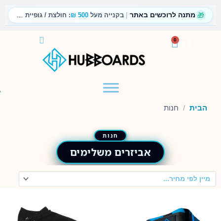
לוג
🎁
מתנה לרוכשים באתר
|
וכן
בקנייה מעל
500 ₪
: חולצת / גופיית טריקו
עגלת
0
₪
0
קניות
הבית
/
חנות
אביזרים משלימים