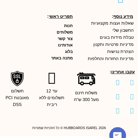
מידע נוסף
:
תפריט ראשי
:
שאלות ועצות מקצועיות
חנות
החשבון שלי
משלוחים
טבלת מידות בוגים
צור קשר
מדיניות פרטיות ותקנון
אודותינו
הצהרת נגישות
בלוג
מתנה באתר
מדיניות החזרות והחלפות
עקבו אחרינו
:
Facebook
Youtube
Instagram
Threads
X-
Tiktok
עד 12
תשלום
משלוח חינם
twitter
תשלומים ללא
מאובטח PCI
מעל 300 ש"ח
ריבית
DSS
2026 HUBBOARDS ISAREL © כל הזכויות שמורות