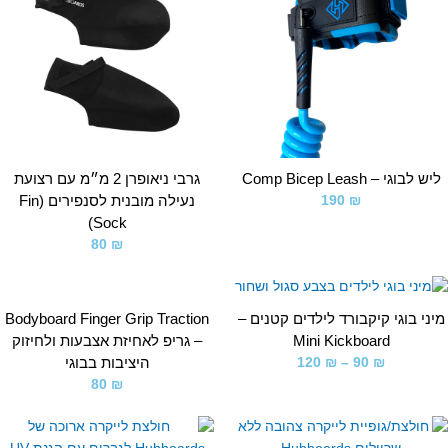
יש לבוגי – Comp Bicep Leash
גרבי ניאופרן 2 מ״מ עם רצועת
נעילה מובנית לסנפירים (Fin
190
₪
Sock)
80
₪
טווח
מחירים:
Bodyboard Finger Grip Traction
ני בוגי קיקבורד לילדים קטנים –
– גריפ לאחיזת אצבעות ולחיזוק
Mini Kickboard
עד
היציבות בבוגי
120
₪
–
90
₪
80
₪